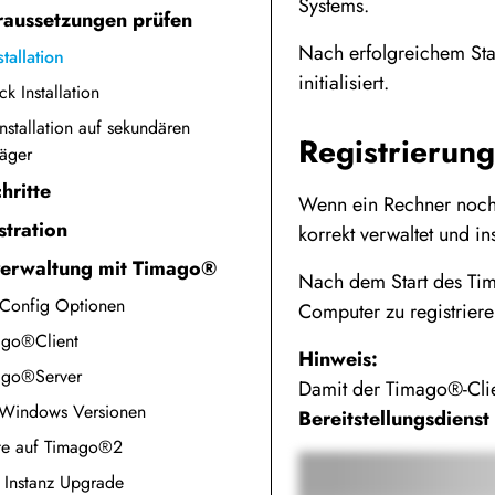
Systems.
raussetzungen prüfen
Nach erfolgreichem Sta
tallation
initialisiert.
ck Installation
Installation auf sekundären
Registrierun
räger
hritte
Wenn ein Rechner noc
tration
korrekt verwaltet und in
erwaltung mit Timago®
Nach dem Start des Tim
 Config Optionen
Computer zu registrier
ago®Client
Hinweis:
ago®Server
Damit der Timago®-Clie
e Windows Versionen
Bereitstellungsdienst
te auf Timago®2
 Instanz Upgrade