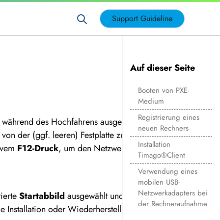
Support Guideline
Auf dieser Seite
Booten von PXE-
Medium
Registrierung eines
während des Hochfahrens ausgelöst
neuen Rechners
on der (ggf. leeren) Festplatte zu starten.
Installation
tivem
F12-Druck
, um den Netzwerkboot
Timago®Client
Verwendung eines
mobilen USB-
Netzwerkadapters bei
ierte
Startabbild
ausgewählt und
der Rechneraufnahme
e Installation oder Wiederherstellung des