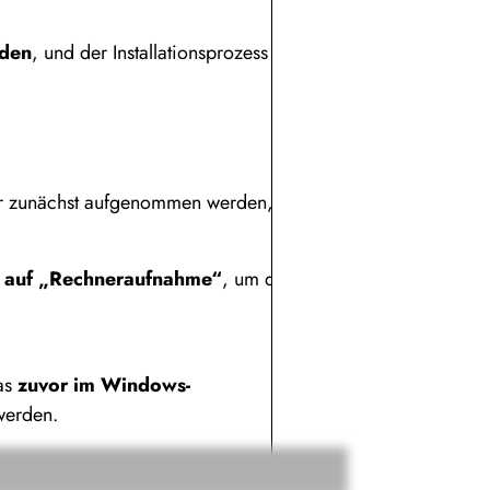
aden
, und der Installationsprozess wird
er zunächst aufgenommen werden, damit er
e auf „Rechneraufnahme“
, um den
as
zuvor im Windows-
werden.