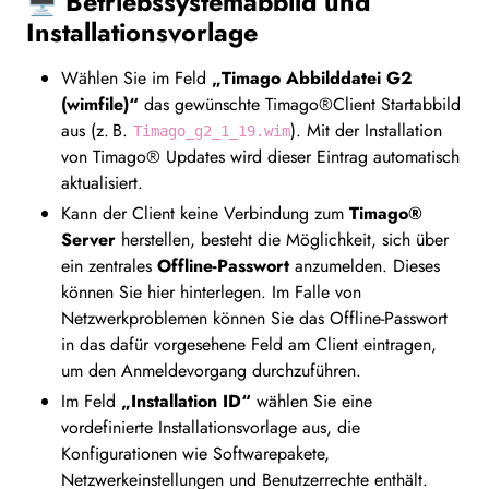
🖥️ Betriebssystemabbild und
Installationsvorlage
Wählen Sie im Feld
„Timago Abbilddatei G2
(wimfile)“
das gewünschte Timago®Client Startabbild
aus (z. B.
). Mit der Installation
Timago_g2_1_19.wim
von Timago® Updates wird dieser Eintrag automatisch
aktualisiert.
Kann der Client keine Verbindung zum
Timago®
Server
herstellen, besteht die Möglichkeit, sich über
ein zentrales
Offline-Passwort
anzumelden. Dieses
können Sie hier hinterlegen. Im Falle von
Netzwerkproblemen können Sie das Offline-Passwort
in das dafür vorgesehene Feld am Client eintragen,
um den Anmeldevorgang durchzuführen.
Im Feld
„Installation ID“
wählen Sie eine
vordefinierte Installationsvorlage aus, die
Konfigurationen wie Softwarepakete,
Netzwerkeinstellungen und Benutzerrechte enthält.